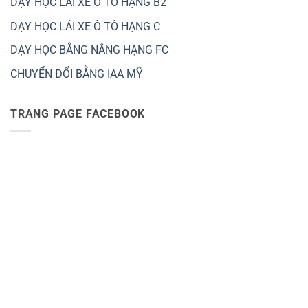
DẠY HỌC LÁI XE Ô TÔ HẠNG B2
DẠY HỌC LÁI XE Ô TÔ HẠNG C
DẠY HỌC BẰNG NÂNG HẠNG FC
CHUYỂN ĐỔI BẰNG IAA MỸ
TRANG PAGE FACEBOOK