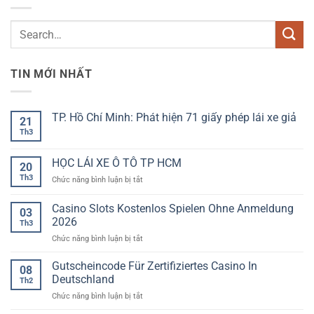
TIN MỚI NHẤT
TP. Hồ Chí Minh: Phát hiện 71 giấy phép lái xe giả
21
Th3
Không
có
bình
luận
HỌC LÁI XE Ô TÔ TP HCM
20
ở
TP.
Th3
ở
Chức năng bình luận bị tắt
Hồ
HỌC
Chí
LÁI
Minh:
Casino Slots Kostenlos Spielen Ohne Anmeldung
03
Phát
XE
2026
hiện
Th3
Ô
71
ở
Chức năng bình luận bị tắt
TÔ
giấy
phép
Casino
TP
lái
Slots
HCM
Gutscheincode Für Zertifiziertes Casino In
08
xe
Kostenlos
giả
Deutschland
Th2
Spielen
ở
Chức năng bình luận bị tắt
Ohne
Gutscheincode
Anmeldung