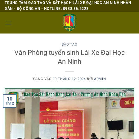
Bỏ
TRUNG TÂM ĐÀO TẠO VÀ SÁT HẠCH LÁI XE ĐẠI HỌC AN NINH NHÂN
DÂN - BỘ CÔNG AN - HOTLINE: 0938.86.2228
qua
nội
dung
ĐÀO TẠO
Văn Phòng tuyển sinh Lái Xe Đại Học
An Ninh
ĐĂNG VÀO
10 THÁNG 12, 2024
BỞI
ADMIN
10
Th12