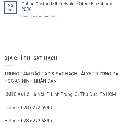
Für
Online Casino Mit Freispiele Ohne Einzahlung
2026
25
Zertifiziertes
2026
Th11
Casino
ở
Chức năng bình luận bị tắt
In
Online
Deutschland
Casino
Mit
Freispiele
Ohne
Einzahlung
2026
ĐỊA CHỈ THI SÁT HẠCH
TRUNG TÂM ĐÀO TẠO & SÁT HẠCH LÁI XE TRƯỜNG ĐẠI
HỌC AN NINH NHÂN DÂN
KM18 Xa Lộ Hà Nội, P. Linh Trung, Q. Thủ Đức, Tp HCM
Hotline: 028 6272 6998
Hotline: 028 6272 6895