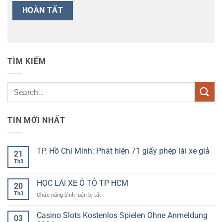
TÌM KIẾM
TIN MỚI NHẤT
TP. Hồ Chí Minh: Phát hiện 71 giấy phép lái xe giả
21
Th3
Không
có
bình
luận
HỌC LÁI XE Ô TÔ TP HCM
20
ở
TP.
Th3
ở
Chức năng bình luận bị tắt
Hồ
HỌC
Chí
LÁI
Minh:
Casino Slots Kostenlos Spielen Ohne Anmeldung
03
Phát
XE