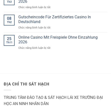
2026
hiện
Th3
Ô
71
ở
Chức năng bình luận bị tắt
TÔ
giấy
phép
Casino
TP
lái
Slots
HCM
Gutscheincode Für Zertifiziertes Casino In
08
xe
Kostenlos
giả
Deutschland
Th2
Spielen
ở
Chức năng bình luận bị tắt
Ohne
Gutscheincode
Anmeldung
Für
Online Casino Mit Freispiele Ohne Einzahlung
2026
25
Zertifiziertes
2026
Th11
Casino
ở
Chức năng bình luận bị tắt
In
Online
Deutschland
Casino
Mit
Freispiele
Ohne
Einzahlung
2026
ĐỊA CHỈ THI SÁT HẠCH
TRUNG TÂM ĐÀO TẠO & SÁT HẠCH LÁI XE TRƯỜNG ĐẠI
HỌC AN NINH NHÂN DÂN