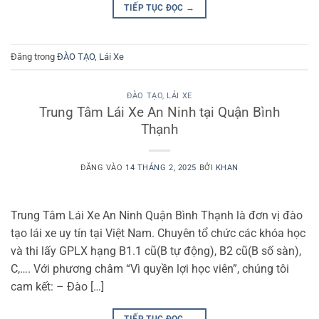
TIẾP TỤC ĐỌC
→
Đăng trong
ĐÀO TẠO
,
Lái Xe
ĐÀO TẠO
,
LÁI XE
Trung Tâm Lái Xe An Ninh tại Quận Bình
Thạnh
ĐĂNG VÀO
14 THÁNG 2, 2025
BỞI
KHAN
Trung Tâm Lái Xe An Ninh Quận Bình Thạnh là đơn vị đào
tạo lái xe uy tín tại Việt Nam. Chuyên tổ chức các khóa học
và thi lấy GPLX hạng B1.1 cũ(B tự động), B2 cũ(B số sàn),
C,…. Với phương châm “Vì quyền lợi học viên”, chúng tôi
cam kết: – Đào […]
TIẾP TỤC ĐỌC
→