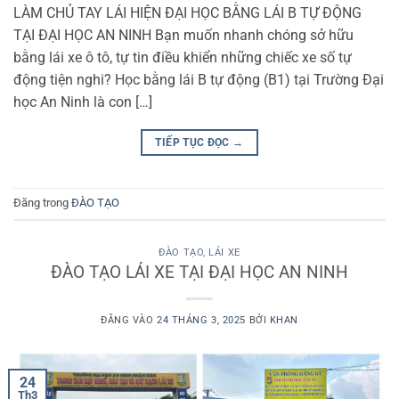
LÀM CHỦ TAY LÁI HIỆN ĐẠI HỌC BẰNG LÁI B TỰ ĐỘNG
TẠI ĐẠI HỌC AN NINH Bạn muốn nhanh chóng sở hữu
bằng lái xe ô tô, tự tin điều khiển những chiếc xe số tự
động tiện nghi? Học bằng lái B tự động (B1) tại Trường Đại
học An Ninh là con […]
TIẾP TỤC ĐỌC
→
Đăng trong
ĐÀO TẠO
ĐÀO TẠO
,
LÁI XE
ĐÀO TẠO LÁI XE TẠI ĐẠI HỌC AN NINH
ĐĂNG VÀO
24 THÁNG 3, 2025
BỞI
KHAN
24
Th3