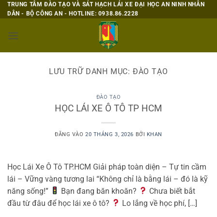
Bỏ
TRUNG TÂM ĐÀO TẠO VÀ SÁT HẠCH LÁI XE ĐẠI HỌC AN NINH NHÂN
DÂN - BỘ CÔNG AN - HOTLINE: 0938.86.2228
qua
nội
dung
LƯU TRỮ DANH MỤC:
ĐÀO TẠO
ĐÀO TẠO
HỌC LÁI XE Ô TÔ TP HCM
ĐĂNG VÀO
20 THÁNG 3, 2026
BỞI
KHAN
Học Lái Xe Ô Tô TP.HCM Giải pháp toàn diện – Tự tin cầm
lái – Vững vàng tương lai “Không chỉ là bằng lái – đó là kỹ
năng sống!”
Bạn đang băn khoăn?
Chưa biết bắt
đầu từ đâu để học lái xe ô tô?
Lo lắng về học phí, […]