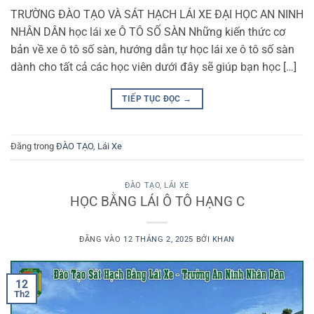
TRƯỜNG ĐÀO TẠO VÀ SÁT HẠCH LÁI XE ĐẠI HỌC AN NINH
NHÂN DÂN học lái xe Ô TÔ SỐ SÀN Những kiến thức cơ
bản về xe ô tô số sàn, hướng dẫn tự học lái xe ô tô số sàn
dành cho tất cả các học viên dưới đây sẽ giúp bạn học […]
TIẾP TỤC ĐỌC
→
Đăng trong
ĐÀO TẠO
,
Lái Xe
ĐÀO TẠO
,
LÁI XE
HỌC BẰNG LÁI Ô TÔ HẠNG C
ĐĂNG VÀO
12 THÁNG 2, 2025
BỞI
KHAN
12
Th2