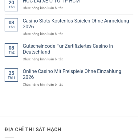
HỌC LÁI XE Ô TÔ TP HCM
20
ở
TP.
Th3
ở
Chức năng bình luận bị tắt
Hồ
HỌC
Chí
LÁI
Minh:
Casino Slots Kostenlos Spielen Ohne Anmeldung
03
Phát
XE
2026
hiện
Th3
Ô
71
ở
Chức năng bình luận bị tắt
TÔ
giấy
phép
Casino
TP
lái
Slots
HCM
Gutscheincode Für Zertifiziertes Casino In
08
xe
Kostenlos
giả
Deutschland
Th2
Spielen
ở
Chức năng bình luận bị tắt
Ohne
Gutscheincode
Anmeldung
Für
Online Casino Mit Freispiele Ohne Einzahlung
2026
25
Zertifiziertes
2026
Th11
Casino
ở
Chức năng bình luận bị tắt
In
Online
Deutschland
Casino
Mit
Freispiele
Ohne
Einzahlung
2026
ĐỊA CHỈ THI SÁT HẠCH