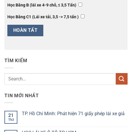
Học Bằng B (lái xe 4-9 chỗ, ≤ 3,5 Tấn)
Học Bằng C1 (Lái xe tải, 3,5 -> 7,5 tấn )
TÌM KIẾM
TIN MỚI NHẤT
TP. Hồ Chí Minh: Phát hiện 71 giấy phép lái xe giả
21
Th3
Không
có
bình
luận