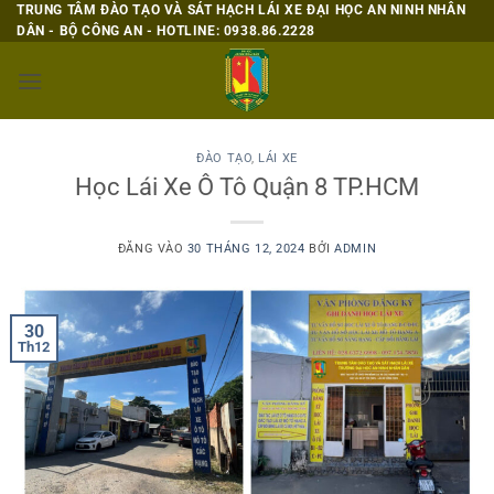
Bỏ
TRUNG TÂM ĐÀO TẠO VÀ SÁT HẠCH LÁI XE ĐẠI HỌC AN NINH NHÂN
DÂN - BỘ CÔNG AN - HOTLINE: 0938.86.2228
qua
nội
dung
ĐÀO TẠO
,
LÁI XE
Học Lái Xe Ô Tô Quận 8 TP.HCM
ĐĂNG VÀO
30 THÁNG 12, 2024
BỞI
ADMIN
30
Th12