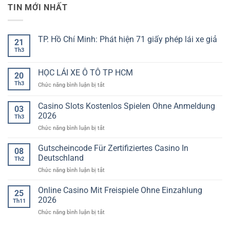
TIN MỚI NHẤT
TP. Hồ Chí Minh: Phát hiện 71 giấy phép lái xe giả
21
Th3
Không
có
bình
luận
HỌC LÁI XE Ô TÔ TP HCM
20
ở
TP.
Th3
ở
Chức năng bình luận bị tắt
Hồ
HỌC
Chí
LÁI
Minh:
Casino Slots Kostenlos Spielen Ohne Anmeldung
03
Phát
XE
2026
hiện
Th3
Ô
71
ở
Chức năng bình luận bị tắt
TÔ
giấy
phép
Casino
TP
lái
Slots
HCM
Gutscheincode Für Zertifiziertes Casino In
08
xe
Kostenlos
giả
Deutschland
Th2
Spielen
ở
Chức năng bình luận bị tắt
Ohne
Gutscheincode
Anmeldung
Für
Online Casino Mit Freispiele Ohne Einzahlung
2026
25
Zertifiziertes
2026
Th11
Casino
ở
Chức năng bình luận bị tắt
In
Online
Deutschland
Casino