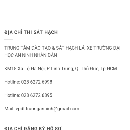
Mit
Freispiele
Ohne
Einzahlung
2026
ĐỊA CHỈ THI SÁT HẠCH
TRUNG TÂM ĐÀO TẠO & SÁT HẠCH LÁI XE TRƯỜNG ĐẠI
HỌC AN NINH NHÂN DÂN
KM18 Xa Lộ Hà Nội, P. Linh Trung, Q. Thủ Đức, Tp HCM
Hotline: 028 6272 6998
Hotline: 028 6272 6895
Mail: vpdt.truonganninh@gmail.com
ĐỊA CHỈ ĐĂNG KÝ HỒ SƠ