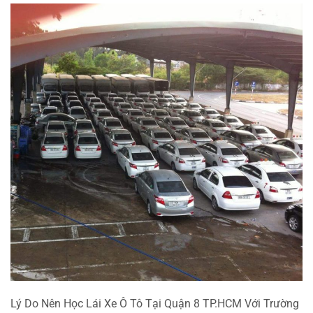
Lý Do Nên Học Lái Xe Ô Tô Tại Quận 8 TP.HCM Với Trường