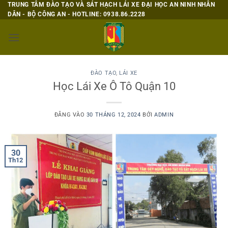
Bỏ
TRUNG TÂM ĐÀO TẠO VÀ SÁT HẠCH LÁI XE ĐẠI HỌC AN NINH NHÂN
DÂN - BỘ CÔNG AN - HOTLINE: 0938.86.2228
qua
nội
dung
ĐÀO TẠO
,
LÁI XE
Học Lái Xe Ô Tô Quận 10
ĐĂNG VÀO
30 THÁNG 12, 2024
BỞI
ADMIN
30
Th12