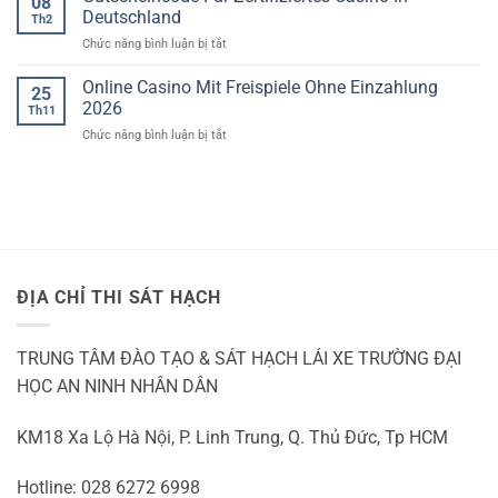
08
Kostenlos
giả
Deutschland
Th2
Spielen
ở
Chức năng bình luận bị tắt
Ohne
Gutscheincode
Anmeldung
Für
Online Casino Mit Freispiele Ohne Einzahlung
2026
25
Zertifiziertes
2026
Th11
Casino
ở
Chức năng bình luận bị tắt
In
Online
Deutschland
Casino
Mit
Freispiele
Ohne
Einzahlung
2026
ĐỊA CHỈ THI SÁT HẠCH
TRUNG TÂM ĐÀO TẠO & SÁT HẠCH LÁI XE TRƯỜNG ĐẠI
HỌC AN NINH NHÂN DÂN
KM18 Xa Lộ Hà Nội, P. Linh Trung, Q. Thủ Đức, Tp HCM
Hotline: 028 6272 6998