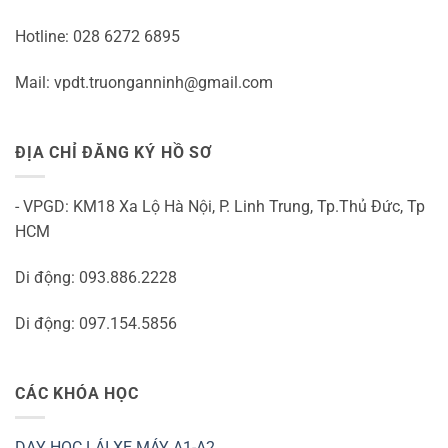
Hotline: 028 6272 6895
Mail: vpdt.truonganninh@gmail.com
ĐỊA CHỈ ĐĂNG KÝ HỒ SƠ
- VPGD: KM18 Xa Lộ Hà Nội, P. Linh Trung, Tp.Thủ Đức, Tp
HCM
Di động: 093.886.2228
Di động: 097.154.5856
CÁC KHÓA HỌC
DẠY HỌC LÁI XE MÁY A1-A2