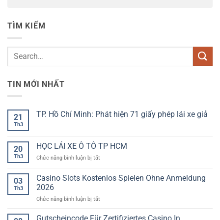
TÌM KIẾM
TIN MỚI NHẤT
TP. Hồ Chí Minh: Phát hiện 71 giấy phép lái xe giả
21
Th3
Không
có
bình
luận
HỌC LÁI XE Ô TÔ TP HCM
20
ở
TP.
Th3
ở
Chức năng bình luận bị tắt
Hồ
HỌC
Chí
LÁI
Minh:
Casino Slots Kostenlos Spielen Ohne Anmeldung
03
Phát
XE
2026
hiện
Th3
Ô
71
ở
Chức năng bình luận bị tắt
TÔ
giấy
phép
Casino
TP
lái
Slots
HCM
Gutscheincode Für Zertifiziertes Casino In
xe