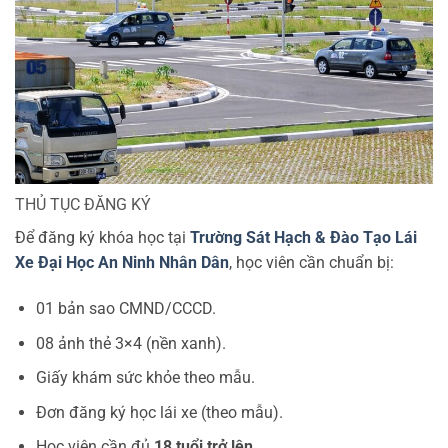
THỦ TỤC ĐĂNG KÝ
Để đăng ký khóa học tại
Trường Sát Hạch & Đào Tạo Lái
Xe Đại Học An Ninh Nhân Dân
, học viên cần chuẩn bị:
01 bản sao CMND/CCCD.
08 ảnh thẻ 3×4 (nền xanh).
Giấy khám sức khỏe theo mẫu.
Đơn đăng ký học lái xe (theo mẫu).
Học viên cần đủ
18 tuổi trở lên
.