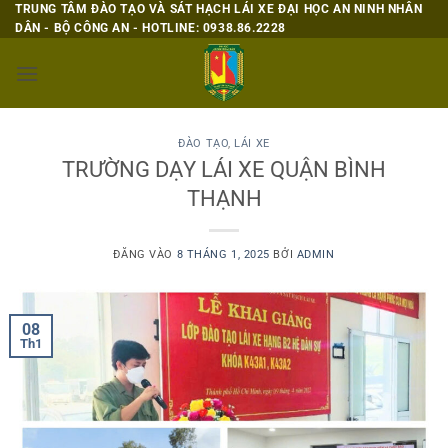
Bỏ
TRUNG TÂM ĐÀO TẠO VÀ SÁT HẠCH LÁI XE ĐẠI HỌC AN NINH NHÂN
DÂN - BỘ CÔNG AN - HOTLINE: 0938.86.2228
qua
nội
dung
ĐÀO TẠO
,
LÁI XE
TRƯỜNG DẠY LÁI XE QUẬN BÌNH
THẠNH
ĐĂNG VÀO
8 THÁNG 1, 2025
BỞI
ADMIN
08
Th1