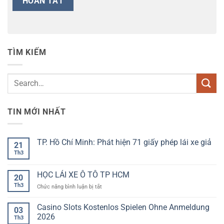
TÌM KIẾM
TIN MỚI NHẤT
TP. Hồ Chí Minh: Phát hiện 71 giấy phép lái xe giả
21
Th3
Không
có
bình
luận
HỌC LÁI XE Ô TÔ TP HCM
20
ở
TP.
Th3
ở
Chức năng bình luận bị tắt
Hồ
HỌC
Chí
LÁI
Minh:
Casino Slots Kostenlos Spielen Ohne Anmeldung
03
Phát
XE
2026
hiện
Th3
Ô
71