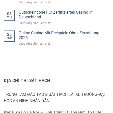
ở
Chức năng bình luận bị tắt
TÔ
giấy
phép
Casino
TP
lái
Slots
HCM
Gutscheincode Für Zertifiziertes Casino In
08
xe
Kostenlos
giả
Deutschland
Th2
Spielen
ở
Chức năng bình luận bị tắt
Ohne
Gutscheincode
Anmeldung
Für
Online Casino Mit Freispiele Ohne Einzahlung
2026
25
Zertifiziertes
2026
Th11
Casino
ở
Chức năng bình luận bị tắt
In
Online
Deutschland
Casino
Mit
Freispiele
Ohne
Einzahlung
2026
ĐỊA CHỈ THI SÁT HẠCH
TRUNG TÂM ĐÀO TẠO & SÁT HẠCH LÁI XE TRƯỜNG ĐẠI
HỌC AN NINH NHÂN DÂN
KM18 Xa Lộ Hà Nội, P. Linh Trung, Q. Thủ Đức, Tp HCM