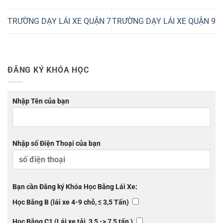
TRƯỜNG DẠY LÁI XE QUẬN 7
TRƯỜNG DẠY LÁI XE QUẬN 9
ĐĂNG KÝ KHÓA HỌC
Nhập Tên của bạn
Nhập số Điện Thoại của bạn
Bạn cần Đăng ký Khóa Học Bằng Lái Xe:
Học Bằng B (lái xe 4-9 chỗ, ≤ 3,5 Tấn)
Học Bằng C1 (Lái xe tải, 3,5 -> 7,5 tấn )