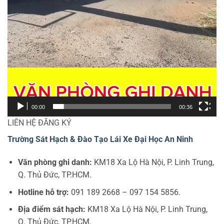
00:00
00:36
LIÊN HỆ ĐĂNG KÝ
Trường Sát Hạch & Đào Tạo Lái Xe Đại Học An Ninh
Văn phòng ghi danh:
KM18 Xa Lộ Hà Nội, P. Linh Trung,
Q. Thủ Đức, TP.HCM.
Hotline hỗ trợ:
091 189 2668 – 097 154 5856.
Địa điểm sát hạch:
KM18 Xa Lộ Hà Nội, P. Linh Trung,
Q. Thủ Đức, TP.HCM.