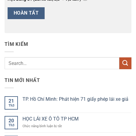
TÌM KIẾM
TIN MỚI NHẤT
TP. Hồ Chí Minh: Phát hiện 71 giấy phép lái xe giả
21
Th3
Không
có
bình
luận
HỌC LÁI XE Ô TÔ TP HCM
20
ở
TP.
Th3
ở
Chức năng bình luận bị tắt
Hồ
HỌC
Chí