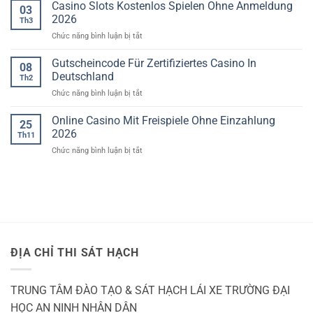
LÁI
Minh:
Casino Slots Kostenlos Spielen Ohne Anmeldung
03
Phát
XE
2026
hiện
Th3
Ô
71
ở
Chức năng bình luận bị tắt
TÔ
giấy
phép
Casino
TP
lái
Slots
HCM
Gutscheincode Für Zertifiziertes Casino In
08
xe
Kostenlos
giả
Deutschland
Th2
Spielen
ở
Chức năng bình luận bị tắt
Ohne
Gutscheincode
Anmeldung
Für
Online Casino Mit Freispiele Ohne Einzahlung
2026
25
Zertifiziertes
2026
Th11
Casino
ở
Chức năng bình luận bị tắt
In
Online
Deutschland
Casino
Mit
Freispiele
Ohne
Einzahlung
2026
ĐỊA CHỈ THI SÁT HẠCH
TRUNG TÂM ĐÀO TẠO & SÁT HẠCH LÁI XE TRƯỜNG ĐẠI
HỌC AN NINH NHÂN DÂN