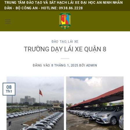
Bỏ
TRUNG TÂM ĐÀO TẠO VÀ SÁT HẠCH LÁI XE ĐẠI HỌC AN NINH NHÂN
DÂN - BỘ CÔNG AN - HOTLINE: 0938.86.2228
qua
nội
dung
ĐÀO TẠO
,
LÁI XE
TRƯỜNG DẠY LÁI XE QUẬN 8
ĐĂNG VÀO
8 THÁNG 1, 2025
BỞI
ADMIN
08
Th1