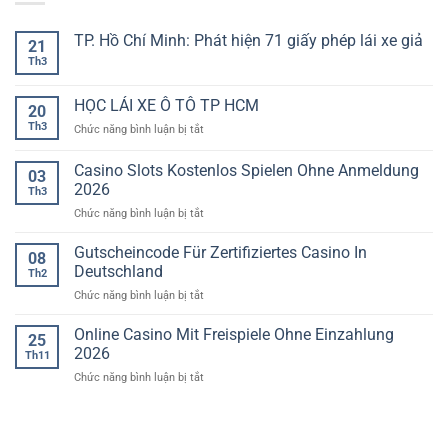
TP. Hồ Chí Minh: Phát hiện 71 giấy phép lái xe giả
21
Th3
Không
có
bình
luận
HỌC LÁI XE Ô TÔ TP HCM
20
ở
TP.
Th3
ở
Chức năng bình luận bị tắt
Hồ
HỌC
Chí
LÁI
Minh:
Casino Slots Kostenlos Spielen Ohne Anmeldung
03
Phát
XE
2026
hiện
Th3
Ô
71
ở
Chức năng bình luận bị tắt
TÔ
giấy
phép
Casino
TP
lái
Slots
HCM
Gutscheincode Für Zertifiziertes Casino In
08
xe
Kostenlos
giả
Deutschland
Th2
Spielen
ở
Chức năng bình luận bị tắt
Ohne
Gutscheincode
Anmeldung
Für
Online Casino Mit Freispiele Ohne Einzahlung
2026
25
Zertifiziertes
2026
Th11
Casino
ở
Chức năng bình luận bị tắt
In
Online
Deutschland
Casino
Mit
Freispiele