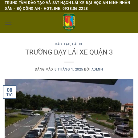
Bỏ
TRUNG TÂM ĐÀO TẠO VÀ SÁT HẠCH LÁI XE ĐẠI HỌC AN NINH NHÂN
DÂN - BỘ CÔNG AN - HOTLINE: 0938.86.2228
qua
nội
dung
ĐÀO TẠO
,
LÁI XE
TRƯỜNG DẠY LÁI XE QUẬN 3
ĐĂNG VÀO
8 THÁNG 1, 2025
BỞI
ADMIN
08
Th1