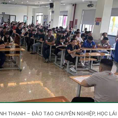
ÌNH THẠNH – ĐÀO TẠO CHUYÊN NGHIỆP, HỌC LÁI