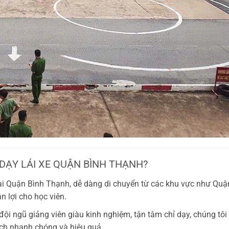
DẠY LÁI XE QUẬN BÌNH THẠNH?
i Quận Bình Thạnh, dễ dàng di chuyển từ các khu vực như Quận
n lợi cho học viên.
đội ngũ giảng viên giàu kinh nghiệm, tận tâm chỉ dạy, chúng tôi
ách nhanh chóng và hiệu quả.