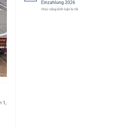
Einzahlung 2026
In
ở
Chức năng bình luận bị tắt
Deutschland
Online
Casino
Mit
Freispiele
Ohne
Einzahlung
2026
 1,