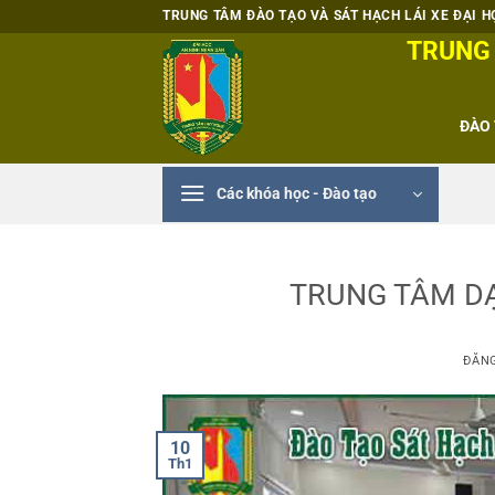
Bỏ
TRUNG TÂM ĐÀO TẠO VÀ SÁT HẠCH LÁI XE ĐẠI HỌ
qua
TRUNG 
nội
dung
ĐÀO 
Các khóa học - Đào tạo
TRUNG TÂM DẠ
ĐĂN
10
Th1