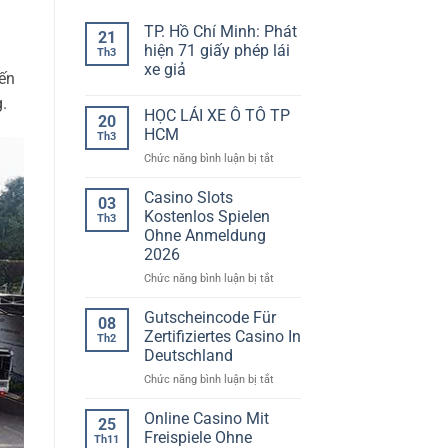
TP. Hồ Chí Minh: Phát
21
hiện 71 giấy phép lái
Th3
xe giả
đến
Không
.
có
HỌC LÁI XE Ô TÔ TP
bình
20
luận
HCM
Th3
ở
TP.
ở
Chức năng bình luận bị tắt
Hồ
HỌC
Chí
LÁI
Minh:
Casino Slots
03
Phát
XE
Kostenlos Spielen
Th3
hiện
Ô
71
Ohne Anmeldung
TÔ
giấy
2026
phép
TP
lái
HCM
ở
Chức năng bình luận bị tắt
xe
Casino
giả
Slots
Gutscheincode Für
08
Kostenlos
Zertifiziertes Casino In
Th2
Spielen
Deutschland
Ohne
ở
Chức năng bình luận bị tắt
Anmeldung
Gutscheincode
2026
Für
Online Casino Mit
25
Zertifiziertes
Freispiele Ohne
Th11
Casino