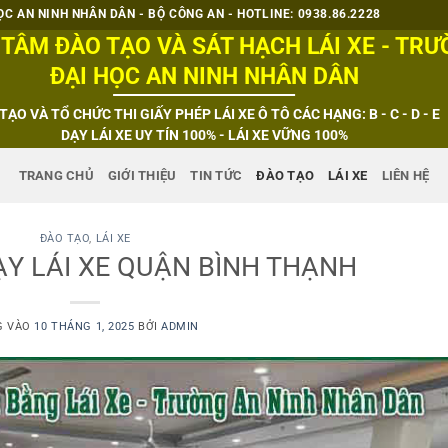
C AN NINH NHÂN DÂN - BỘ CÔNG AN - HOTLINE: 0938.86.2228
TÂM ĐÀO TẠO VÀ SÁT HẠCH LÁI XE - TR
ĐẠI HỌC AN NINH NHÂN DÂN
TẠO VÀ TỔ CHỨC THI GIẤY PHÉP LÁI XE Ô TÔ CÁC HẠNG: B - C - D - E
DẠY LÁI XE UY TÍN 100% - LÁI XE VỮNG 100%
TRANG CHỦ
GIỚI THIỆU
TIN TỨC
ĐÀO TẠO
LÁI XE
LIÊN HỆ
ĐÀO TẠO
,
LÁI XE
Y LÁI XE QUẬN BÌNH THẠNH
G VÀO
10 THÁNG 1, 2025
BỞI
ADMIN