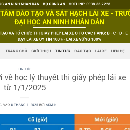
C AN NINH NHÂN DÂN - BỘ CÔNG AN - HOTLINE: 0938.86.2228
TÂM ĐÀO TẠO VÀ SÁT HẠCH LÁI XE - TR
ĐẠI HỌC AN NINH NHÂN DÂN
TẠO VÀ TỔ CHỨC THI GIẤY PHÉP LÁI XE Ô TÔ CÁC HẠNG: B - C - D - E
DẠY LÁI XE UY TÍN 100% - LÁI XE VỮNG 100%
TRANG CHỦ
GIỚI THIỆU
TIN TỨC
ĐÀO TẠO
LÁI XE
LIÊN HỆ
TIN TỨC
về học lý thuyết thi giấy phép lái xe
từ 1/1/2025
G VÀO
8 THÁNG 1, 2025
BỞI
ADMIN