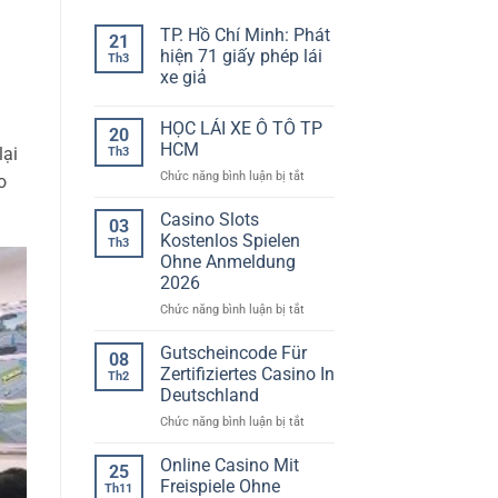
TP. Hồ Chí Minh: Phát
21
hiện 71 giấy phép lái
Th3
xe giả
Không
có
HỌC LÁI XE Ô TÔ TP
bình
20
luận
HCM
lại
Th3
ở
TP.
ở
Chức năng bình luận bị tắt
o
Hồ
HỌC
Chí
LÁI
Minh:
Casino Slots
03
Phát
XE
Kostenlos Spielen
Th3
hiện
Ô
71
Ohne Anmeldung
TÔ
giấy
2026
phép
TP
lái
HCM
ở
Chức năng bình luận bị tắt
xe
Casino
giả
Slots
Gutscheincode Für
08
Kostenlos
Zertifiziertes Casino In
Th2
Spielen
Deutschland
Ohne
ở
Chức năng bình luận bị tắt
Anmeldung
Gutscheincode
2026
Für
Online Casino Mit
25
Zertifiziertes
Freispiele Ohne
Th11
Casino