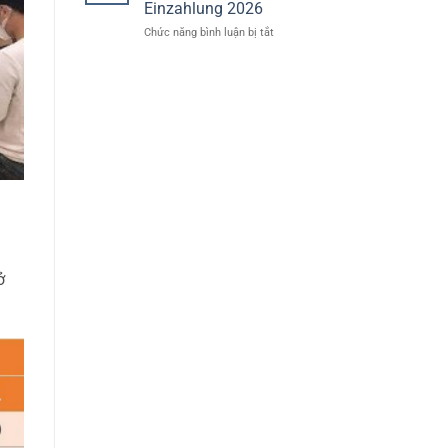
Einzahlung 2026
In
ở
Chức năng bình luận bị tắt
Deutschland
Online
Casino
Mit
Freispiele
Ohne
Einzahlung
2026
ở