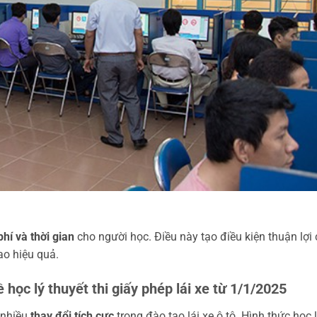
phí và thời gian
cho người học. Điều này tạo điều kiện thuận lợi
ao hiệu quả.
học lý thuyết thi giấy phép lái xe từ 1/1/2025
 nhiều
thay đổi tích cực
trong đào tạo lái xe ô tô. Hình thức học 