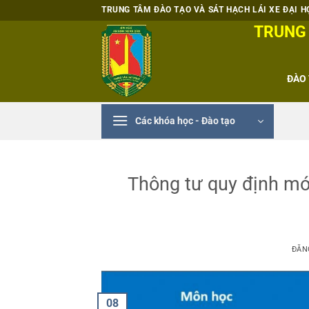
Bỏ
TRUNG TÂM ĐÀO TẠO VÀ SÁT HẠCH LÁI XE ĐẠI HỌ
qua
TRUNG 
nội
dung
ĐÀO 
Các khóa học - Đào tạo
Thông tư quy định mới 
ĐĂN
08