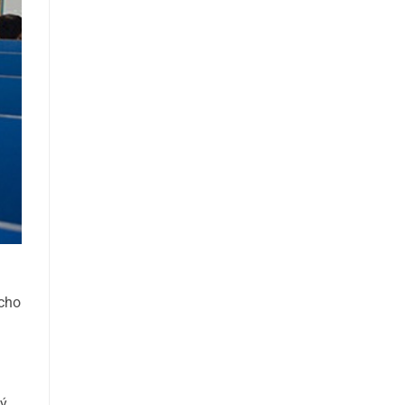
 cho
lý