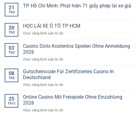
TP. Hồ Chí Minh: Phát hiện 71 giấy phép lái xe giả
21
Th3
Không
có
bình
luận
HỌC LÁI XE Ô TÔ TP HCM
20
ở
TP.
Th3
ở
Chức năng bình luận bị tắt
Hồ
HỌC
Chí
LÁI
Minh:
Casino Slots Kostenlos Spielen Ohne Anmeldung
03
Phát
XE
2026
hiện
Th3
Ô
71
ở
Chức năng bình luận bị tắt
TÔ
giấy
phép
Casino
TP
lái
Slots
HCM
Gutscheincode Für Zertifiziertes Casino In
08
xe
Kostenlos
giả
Deutschland
Th2
Spielen
ở
Chức năng bình luận bị tắt
Ohne
Gutscheincode
Anmeldung
Für
Online Casino Mit Freispiele Ohne Einzahlung
2026
25
Zertifiziertes
2026
Th11
Casino
ở
Chức năng bình luận bị tắt
In
Online
Deutschland
Casino
Mit
Freispiele
Ohne