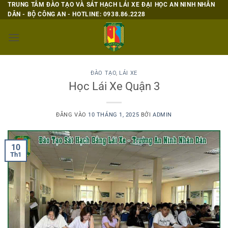
Bỏ
TRUNG TÂM ĐÀO TẠO VÀ SÁT HẠCH LÁI XE ĐẠI HỌC AN NINH NHÂN
DÂN - BỘ CÔNG AN - HOTLINE: 0938.86.2228
qua
nội
dung
ĐÀO TẠO
,
LÁI XE
Học Lái Xe Quận 3
ĐĂNG VÀO
10 THÁNG 1, 2025
BỞI
ADMIN
10
Th1