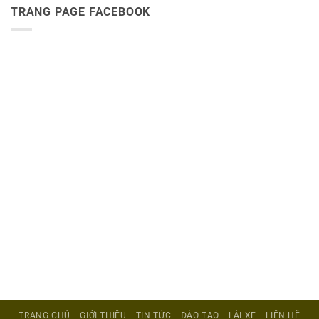
TRANG PAGE FACEBOOK
TRANG CHỦ
GIỚI THIỆU
TIN TỨC
ĐÀO TẠO
LÁI XE
LIÊN HỆ