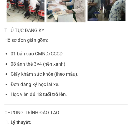
THỦ TỤC ĐĂNG KÝ
Hồ sơ đơn giản gồm:
01 bản sao CMND/CCCD.
08 ảnh thẻ 3×4 (nền xanh).
Giấy khám sức khỏe (theo mẫu).
Đơn đăng ký học lái xe.
Học viên đủ
18 tuổi trở lên
.
CHƯƠNG TRÌNH ĐÀO TẠO
Lý thuyết: