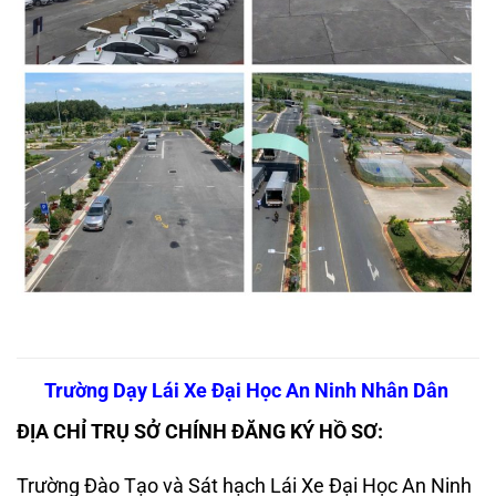
Trường Dạy Lái Xe Đại Học An Ninh Nhân Dân
ĐỊA CHỈ TRỤ SỞ CHÍNH ĐĂNG KÝ HỒ SƠ:
Trường Đào Tạo và Sát hạch Lái Xe Đại Học An Ninh