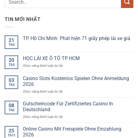
TIN MỚI NHẤT
TP. Hồ Chí Minh: Phát hiện 71 giấy phép lái xe giả
21
Th3
Không
có
bình
luận
HỌC LÁI XE Ô TÔ TP HCM
20
ở
TP.
Th3
ở
Chức năng bình luận bị tắt
Hồ
HỌC
Chí
LÁI
Minh:
Casino Slots Kostenlos Spielen Ohne Anmeldung
03
Phát
XE
2026
hiện
Th3
Ô
71
ở
Chức năng bình luận bị tắt
TÔ
giấy
phép
Casino
TP
lái
Slots
HCM
Gutscheincode Für Zertifiziertes Casino In
08
xe
Kostenlos
giả
Deutschland
Th2
Spielen
ở
Chức năng bình luận bị tắt
Ohne
Gutscheincode
Anmeldung
Für
Online Casino Mit Freispiele Ohne Einzahlung
2026
25
Zertifiziertes
2026
Th11
Casino