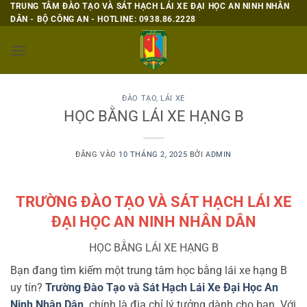
Bỏ
TRUNG TÂM ĐÀO TẠO VÀ SÁT HẠCH LÁI XE ĐẠI HỌC AN NINH NHÂN
DÂN - BỘ CÔNG AN - HOTLINE: 0938.86.2228
qua
nội
dung
ĐÀO TẠO
,
LÁI XE
HỌC BẰNG LÁI XE HẠNG B
ĐĂNG VÀO
10 THÁNG 2, 2025
BỞI
ADMIN
TRƯỜNG ĐÀO TẠO VÀ SÁT HẠCH LÁI XE
ĐẠI HỌC AN NINH NHÂN DÂN
HỌC BẰNG LÁI XE HẠNG B
Bạn đang tìm kiếm một trung tâm học bằng lái xe hạng B
uy tín?
Trường Đào Tạo và Sát Hạch Lái Xe Đại Học An
Ninh Nhân Dân
chính là địa chỉ lý tưởng dành cho bạn. Với