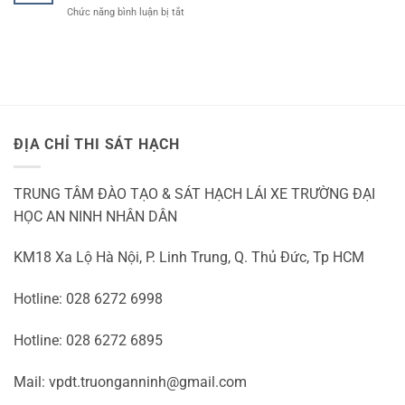
ở
Chức năng bình luận bị tắt
In
Online
Deutschland
Casino
Mit
Freispiele
Ohne
Einzahlung
2026
ĐỊA CHỈ THI SÁT HẠCH
TRUNG TÂM ĐÀO TẠO & SÁT HẠCH LÁI XE TRƯỜNG ĐẠI
HỌC AN NINH NHÂN DÂN
KM18 Xa Lộ Hà Nội, P. Linh Trung, Q. Thủ Đức, Tp HCM
Hotline: 028 6272 6998
Hotline: 028 6272 6895
Mail: vpdt.truonganninh@gmail.com