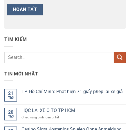
TÌM KIẾM
TIN MỚI NHẤT
TP. Hồ Chí Minh: Phát hiện 71 giấy phép lái xe giả
21
Th3
Không
có
bình
luận
HỌC LÁI XE Ô TÔ TP HCM
20
ở
TP.
Th3
ở
Chức năng bình luận bị tắt
Hồ
HỌC
Chí
LÁI
Minh:
Casino Slots Kostenlos Spielen Ohne Anmeldung