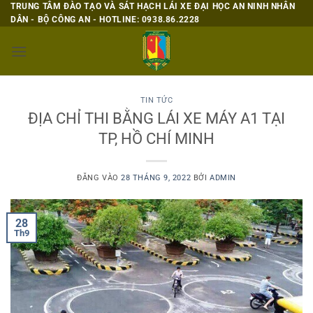
Bỏ
TRUNG TÂM ĐÀO TẠO VÀ SÁT HẠCH LÁI XE ĐẠI HỌC AN NINH NHÂN
DÂN - BỘ CÔNG AN - HOTLINE: 0938.86.2228
qua
nội
dung
TIN TỨC
ĐỊA CHỈ THI BẰNG LÁI XE MÁY A1 TẠI
TP, HỒ CHÍ MINH
ĐĂNG VÀO
28 THÁNG 9, 2022
BỞI
ADMIN
28
Th9