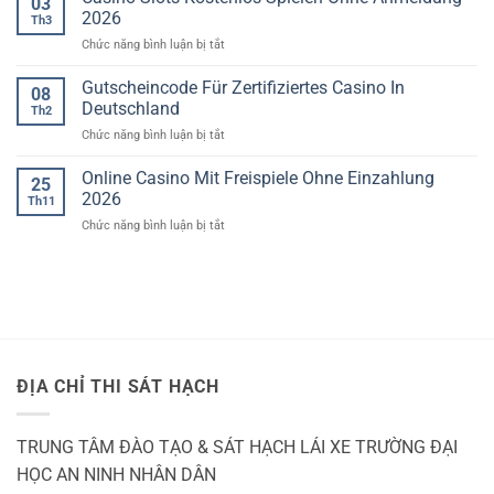
03
Phát
XE
2026
hiện
Th3
Ô
71
ở
Chức năng bình luận bị tắt
TÔ
giấy
phép
Casino
TP
lái
Slots
HCM
Gutscheincode Für Zertifiziertes Casino In
08
xe
Kostenlos
giả
Deutschland
Th2
Spielen
ở
Chức năng bình luận bị tắt
Ohne
Gutscheincode
Anmeldung
Für
Online Casino Mit Freispiele Ohne Einzahlung
2026
25
Zertifiziertes
2026
Th11
Casino
ở
Chức năng bình luận bị tắt
In
Online
Deutschland
Casino
Mit
Freispiele
Ohne
Einzahlung
2026
ĐỊA CHỈ THI SÁT HẠCH
TRUNG TÂM ĐÀO TẠO & SÁT HẠCH LÁI XE TRƯỜNG ĐẠI
HỌC AN NINH NHÂN DÂN