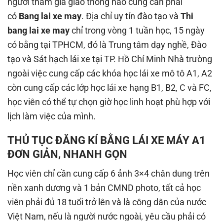
người tham gia giao thông nào cũng cần phải
có
Bang lai xe may
. Địa chỉ uy tín đào tạo và
Thi
bang lai xe may
chỉ trong vòng 1 tuần học, 15 ngày
có bằng tại TPHCM, đó là Trung tâm dạy nghề, Đào
tạo và Sát hạch lái xe tại TP. Hồ Chí Minh Nhà trường
ngoài việc cung cấp các khóa học lái xe mô tô A1, A2
còn cung cấp các lớp học lái xe hạng B1, B2, C và FC,
học viên có thể tự chọn giờ học linh hoạt phù hợp với
lịch làm việc của mình.
THỦ TỤC ĐĂNG KÍ BẰNG LÁI XE MÁY A1
ĐƠN GIẢN, NHANH GỌN
Học viên chỉ cần cung cấp 6 ảnh 3×4 chân dung trên
nền xanh dương và 1 bản CMND photo, tất cả học
viên phải đủ 18 tuổi trở lên và là công dân của nước
Việt Nam, nếu là người nước ngoài, yêu cầu phải có