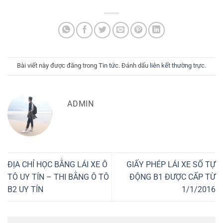
Bài viết này được đăng trong
Tin tức
. Đánh dấu
liên kết thường trực
.
ADMIN
ĐỊA CHỈ HỌC BẰNG LÁI XE Ô
GIẤY PHÉP LÁI XE SỐ TỰ
TÔ UY TÍN – THI BẰNG Ô TÔ
ĐỘNG B1 ĐƯỢC CẤP TỪ
B2 UY TÍN
1/1/2016