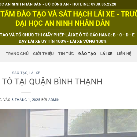
C AN NINH NHÂN DÂN - BỘ CÔNG AN - HOTLINE: 0938.86.2228
TÂM ĐÀO TẠO VÀ SÁT HẠCH LÁI XE - TR
ĐẠI HỌC AN NINH NHÂN DÂN
TẠO VÀ TỔ CHỨC THI GIẤY PHÉP LÁI XE Ô TÔ CÁC HẠNG: B - C - D - E
DẠY LÁI XE UY TÍN 100% - LÁI XE VỮNG 100%
TRANG CHỦ
GIỚI THIỆU
TIN TỨC
ĐÀO TẠO
LÁI XE
LIÊN HỆ
ĐÀO TẠO
,
LÁI XE
Ô TÔ TẠI QUẬN BÌNH THẠNH
G VÀO
8 THÁNG 1, 2025
BỞI
ADMIN