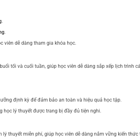
g
.
ng
.
học viên dễ dàng tham gia khóa học.
uổi tối và cuối tuần, giúp học viên dễ dàng sắp xếp lịch trình c
 dưỡng định kỳ để đảm bảo an toàn và hiệu quả học tập.
học lý thuyết được trang bị đầy đủ tiện nghi.
ý thuyết miễn phí, giúp học viên dễ dàng nắm vững kiến thức 