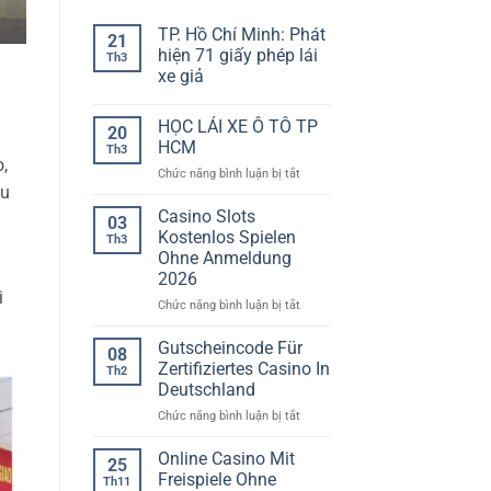
TP. Hồ Chí Minh: Phát
21
hiện 71 giấy phép lái
Th3
xe giả
Không
có
HỌC LÁI XE Ô TÔ TP
bình
20
luận
HCM
Th3
ở
o,
TP.
ở
Chức năng bình luận bị tắt
Hồ
hu
HỌC
Chí
LÁI
Minh:
Casino Slots
03
Phát
XE
Kostenlos Spielen
Th3
hiện
Ô
71
Ohne Anmeldung
TÔ
giấy
2026
phép
TP
i
lái
HCM
ở
Chức năng bình luận bị tắt
xe
Casino
giả
Slots
Gutscheincode Für
08
Kostenlos
Zertifiziertes Casino In
Th2
Spielen
Deutschland
Ohne
ở
Chức năng bình luận bị tắt
Anmeldung
Gutscheincode
2026
Für
Online Casino Mit
25
Zertifiziertes
Freispiele Ohne
Th11
Casino