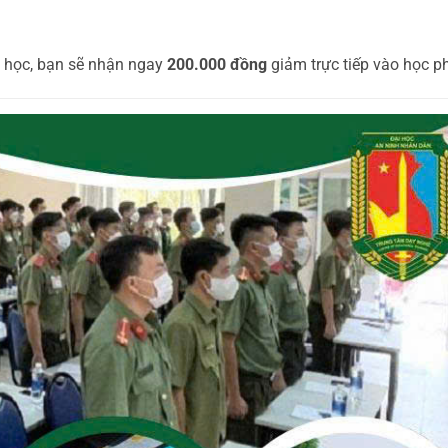
a học, bạn sẽ nhận ngay
200.000 đồng
giảm trực tiếp vào học ph