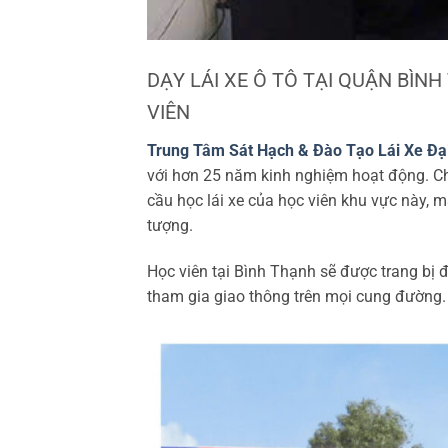
DẠY LÁI XE Ô TÔ TẠI QUẬN BÌN
VIÊN
Trung Tâm Sát Hạch & Đào Tạo Lái Xe Đạ
với hơn 25 năm kinh nghiệm hoạt động. C
cầu học lái xe của học viên khu vực này, 
tượng.
Học viên tại Bình Thạnh sẽ được trang bị đ
tham gia giao thông trên mọi cung đường.