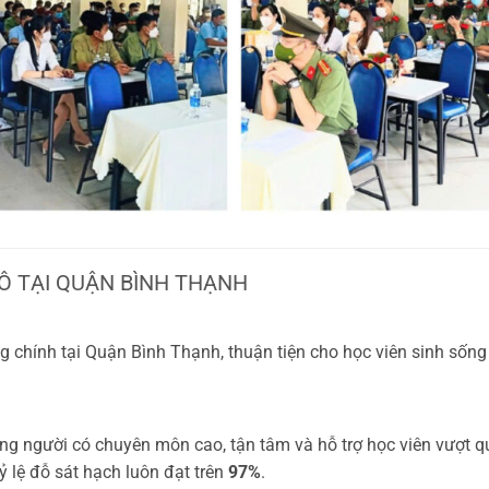
TÔ TẠI QUẬN BÌNH THẠNH
 chính tại Quận Bình Thạnh, thuận tiện cho học viên sinh sống
ững người có chuyên môn cao, tận tâm và hỗ trợ học viên vượt q
ỷ lệ đỗ sát hạch luôn đạt trên
97%
.