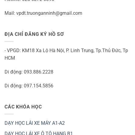
Mail: vpdt.truonganninh@gmail.com
ĐỊA CHỈ ĐĂNG KÝ HỒ SƠ
- VPGD: KM18 Xa Lộ Hà Nội, P. Linh Trung, Tp.Thủ Đức, Tp
HCM
Di động: 093.886.2228
Di động: 097.154.5856
CÁC KHÓA HỌC
DẠY HỌC LÁI XE MÁY A1-A2
DẠY HỌC LÁI XE Ô TÔ HẠNG B1