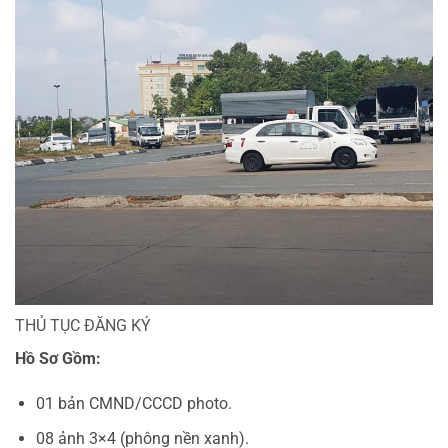
THỦ TỤC ĐĂNG KÝ
Hồ Sơ Gồm:
01 bản CMND/CCCD photo.
08 ảnh 3×4 (phông nền xanh).