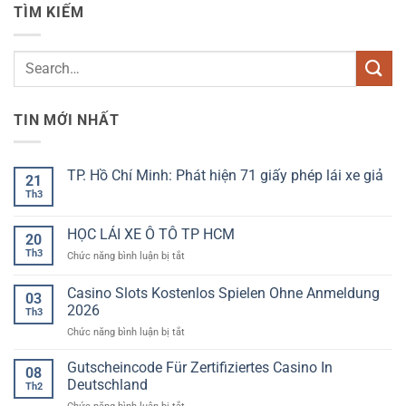
TÌM KIẾM
TIN MỚI NHẤT
TP. Hồ Chí Minh: Phát hiện 71 giấy phép lái xe giả
21
Th3
Không
có
bình
luận
HỌC LÁI XE Ô TÔ TP HCM
20
ở
TP.
Th3
ở
Chức năng bình luận bị tắt
Hồ
HỌC
Chí
LÁI
Minh:
Casino Slots Kostenlos Spielen Ohne Anmeldung
03
Phát
XE
2026
hiện
Th3
Ô
71
ở
Chức năng bình luận bị tắt
TÔ
giấy
phép
Casino
TP
lái
Slots
HCM
Gutscheincode Für Zertifiziertes Casino In
08
xe
Kostenlos
giả
Deutschland
Th2
Spielen
ở