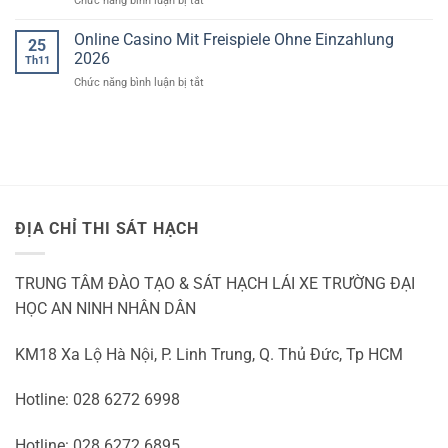
Chức năng bình luận bị tắt
Ohne
Gutscheincode
Anmeldung
Für
Online Casino Mit Freispiele Ohne Einzahlung
2026
25
Zertifiziertes
2026
Th11
Casino
ở
Chức năng bình luận bị tắt
In
Online
Deutschland
Casino
Mit
Freispiele
Ohne
Einzahlung
2026
ĐỊA CHỈ THI SÁT HẠCH
TRUNG TÂM ĐÀO TẠO & SÁT HẠCH LÁI XE TRƯỜNG ĐẠI
HỌC AN NINH NHÂN DÂN
KM18 Xa Lộ Hà Nội, P. Linh Trung, Q. Thủ Đức, Tp HCM
Hotline: 028 6272 6998
Hotline: 028 6272 6895