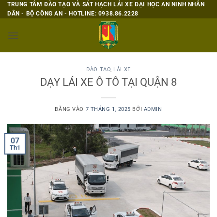
Bỏ
TRUNG TÂM ĐÀO TẠO VÀ SÁT HẠCH LÁI XE ĐẠI HỌC AN NINH NHÂN
DÂN - BỘ CÔNG AN - HOTLINE: 0938.86.2228
qua
nội
dung
ĐÀO TẠO
,
LÁI XE
DẠY LÁI XE Ô TÔ TẠI QUẬN 8
ĐĂNG VÀO
7 THÁNG 1, 2025
BỞI
ADMIN
07
Th1