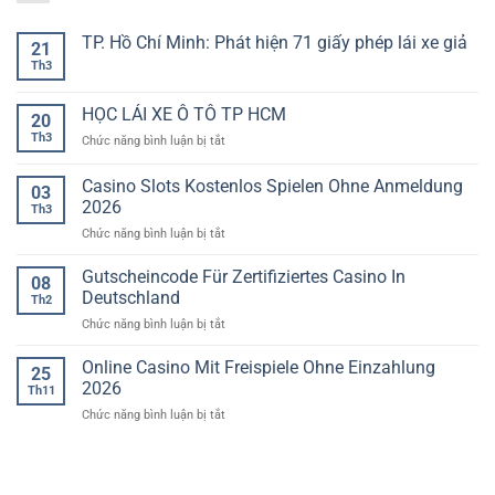
TP. Hồ Chí Minh: Phát hiện 71 giấy phép lái xe giả
21
Th3
Không
có
bình
luận
HỌC LÁI XE Ô TÔ TP HCM
20
ở
TP.
Th3
ở
Chức năng bình luận bị tắt
Hồ
HỌC
Chí
LÁI
Minh:
Casino Slots Kostenlos Spielen Ohne Anmeldung
03
Phát
XE
2026
hiện
Th3
Ô
71
ở
Chức năng bình luận bị tắt
TÔ
giấy
phép
Casino
TP
lái
Slots
HCM
Gutscheincode Für Zertifiziertes Casino In
08
xe
Kostenlos
giả
Deutschland
Th2
Spielen
ở
Chức năng bình luận bị tắt
Ohne
Gutscheincode
Anmeldung
Für
Online Casino Mit Freispiele Ohne Einzahlung
2026
25
Zertifiziertes
2026
Th11
Casino
ở
Chức năng bình luận bị tắt
In
Online
Deutschland
Casino
Mit
Freispiele