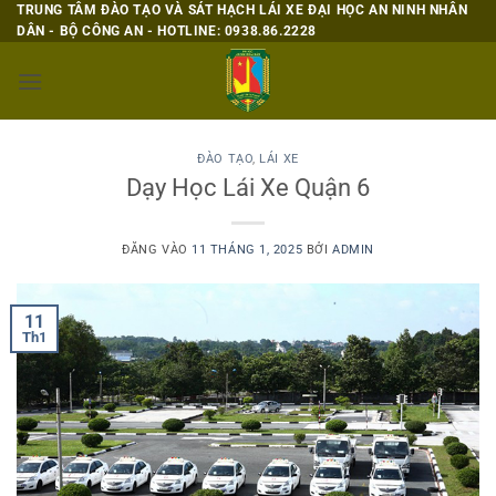
Bỏ
TRUNG TÂM ĐÀO TẠO VÀ SÁT HẠCH LÁI XE ĐẠI HỌC AN NINH NHÂN
DÂN - BỘ CÔNG AN - HOTLINE: 0938.86.2228
qua
nội
dung
ĐÀO TẠO
,
LÁI XE
Dạy Học Lái Xe Quận 6
ĐĂNG VÀO
11 THÁNG 1, 2025
BỞI
ADMIN
11
Th1